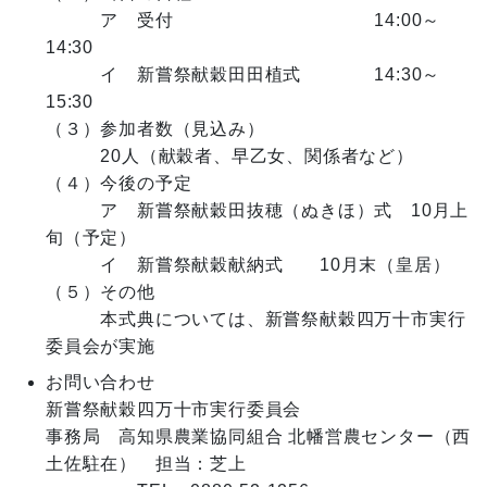
　　　ア　受付　　　　　　　　　　　14:00～
14:30

　　　イ　新嘗祭献穀田田植式　　　　14:30～
15:30

（３）参加者数（見込み）

　　　20人（献穀者、早乙女、関係者など）

（４）今後の予定

　　　ア　新嘗祭献穀田抜穂（ぬきほ）式　10月上
旬（予定）

　　　イ　新嘗祭献穀献納式　　10月末（皇居）

（５）その他

　　　本式典については、新嘗祭献穀四万十市実行
お問い合わせ
新嘗祭献穀四万十市実行委員会

事務局　高知県農業協同組合 北幡営農センター（西
土佐駐在）　担当：芝上
