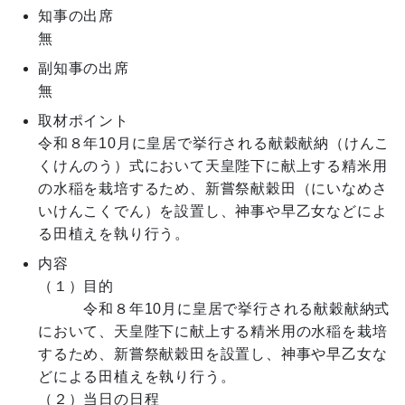
知事の出席
無
副知事の出席
無
取材ポイント
令和８年10月に皇居で挙行される献穀献納（けんこ
くけんのう）式において天皇陛下に献上する精米用
の水稲を栽培するため、新嘗祭献穀田（にいなめさ
いけんこくでん）を設置し、神事や早乙女などによ
る田植えを執り行う。
内容
（１）目的

　　　令和８年10月に皇居で挙行される献穀献納式
において、天皇陛下に献上する精米用の水稲を栽培
するため、新嘗祭献穀田を設置し、神事や早乙女な
どによる田植えを執り行う。

（２）当日の日程
