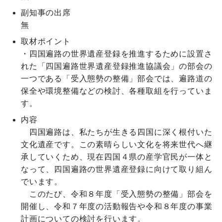
副知事の出席
無
取材ポイント
・四国遍路の世界遺産登録を推進するために設置さ
れた「四国遍路世界遺産登録推進協議会」の部会の
一つである「受入態勢の整備」部会では、遍路道の
保全や環境整備などの検討、各種取組を行っていま
す。
内容
　四国遍路は、私たちが生きる四国に深く根付いた
文化遺産です。この素晴らしい文化を将来世代へ継
承していくため、現在四国４県の産学官民が一体と
なって、四国遍路の世界遺産登録に向けて取り組ん
でいます。

　このたび、令和８年度「受入態勢の整備」部会を
開催し、令和７年度の活動報告や令和８年度の事業
計画についての検討を行います。
