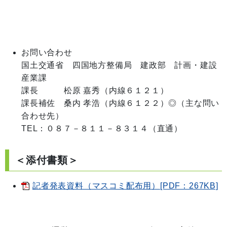
お問い合わせ
国土交通省　四国地方整備局　建政部　計画・建設
産業課

課長　　　松原 嘉秀（内線６１２１）

課長補佐　桑内 孝浩（内線６１２２）◎（主な問い
合わせ先）

TEL：０８７－８１１－８３１４（直通）
＜添付書類＞
記者発表資料（マスコミ配布用）[PDF：267KB]