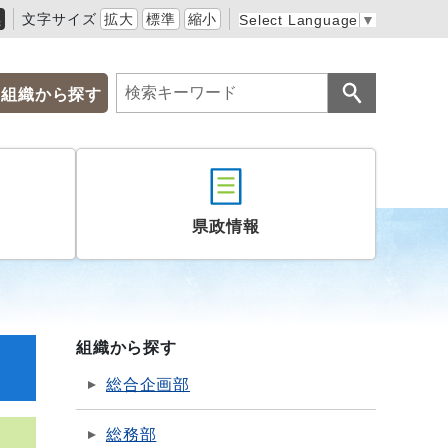
黒
文字サイズ
拡大
標準
縮小
Select Language
▼
組織から探す
県政情報
組織から探す
総合企画部
総務部