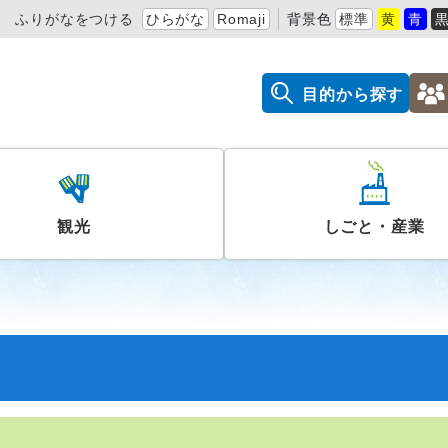
ふりがなをつける
ひらがな
Romaji
背景色
標準
黄
青
目的から探す
観光
しごと・産業