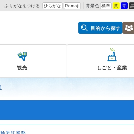
ふりがなをつける
ひらがな
Romaji
背景色
標準
黄
青
目的から探す
観光
しごと・産業
開
試験委託業務