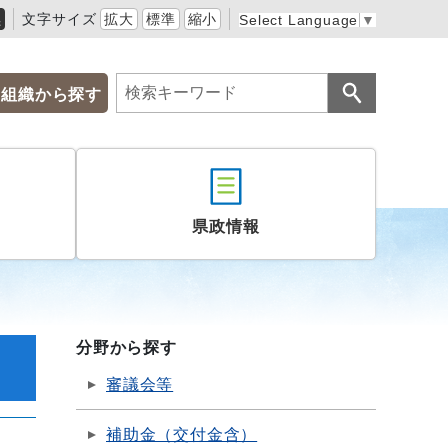
黒
文字サイズ
拡大
標準
縮小
Select Language
▼
組織から探す
県政情報
分野から探す
審議会等
補助金（交付金含）