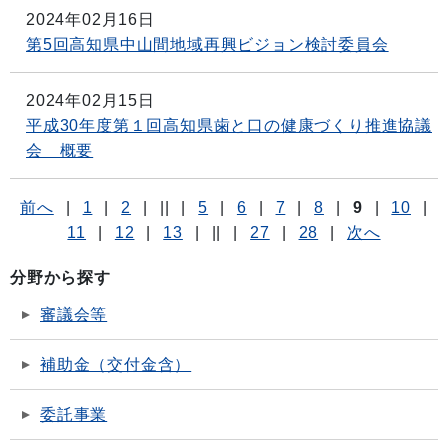
2024年02月16日
第5回高知県中山間地域再興ビジョン検討委員会
2024年02月15日
平成30年度第１回高知県歯と口の健康づくり推進協議
会 概要
前へ
|
1
|
2
|
||
|
5
|
6
|
7
|
8
|
9
|
10
|
11
|
12
|
13
|
||
|
27
|
28
|
次へ
分野から探す
審議会等
補助金（交付金含）
委託事業