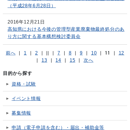
（平成28年6月28日）
2016年12月21日
高知県における今後の管理型産業廃棄物最終処分のあ
り方に関する基本構想検討委員会
前へ
|
1
|
2
|
||
|
7
|
8
|
9
|
10
|
11
|
12
|
13
|
14
|
15
|
次へ
目的から探す
資格・試験
イベント情報
募集情報
申請（電子申請を含む）・届出・補助金等