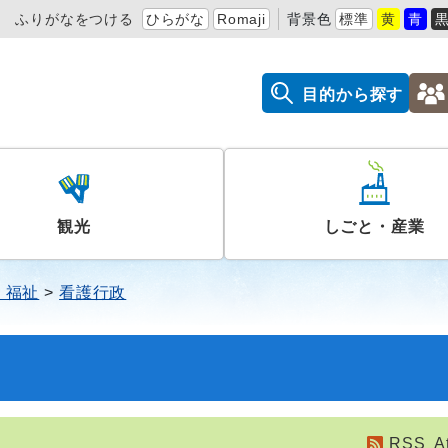
ふりがなをつける
ひらがな
Romaji
背景色
標準
黄
青
目的から探す
観光
しごと・産業
・福祉
看護行政
RSS
A