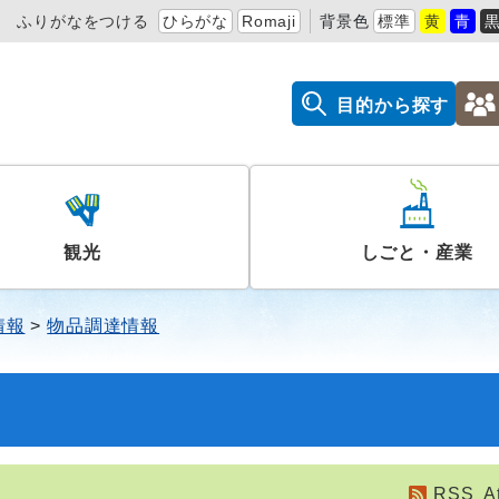
ふりがなをつける
ひらがな
Romaji
背景色
標準
黄
青
目的から探す
観光
しごと・産業
情報
物品調達情報
RSS
A