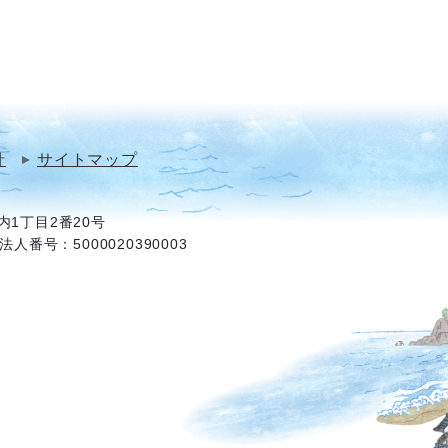
針
サイトマップ
1丁目2番20号
法人番号：5000020390003