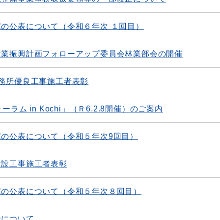
の公表について（令和６年次 １回目）
産業振興計画フォローアップ委員会林業部会の開催
務所優良工事施工者表彰
ム in Kochi」（Ｒ6.2.8開催）のご案内
の公表について（令和５年次9回目）
建設工事施工者表彰
簿の公表について（令和５年次８回目）
金について