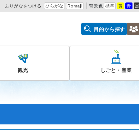
ふりがなをつける
ひらがな
Romaji
背景色
標準
黄
青
目的から探す
観光
しごと・産業