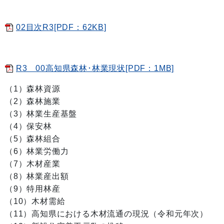
02目次R3[PDF：62KB]
R3 00高知県森林･林業現状[PDF：1MB]
（1）森林資源
（2）森林施業
（3）林業生産基盤
（4）保安林
（5）森林組合
（6）林業労働力
（7）木材産業
（8）林業産出額
（9）特用林産
（10）木材需給
（11）高知県における木材流通の現況（令和元年次）