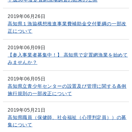
2019年06月26日
高知県１漁協構想推進事業費補助金交付要綱の一部改
正について
2019年06月09日
【参入事業者募集中！】 高知県で定置網漁業を始めて
みませんか？
2019年06月05日
高知県立青少年センターの設置及び管理に関する条例
施行規則の一部改正について
2019年05月21日
高知県職員（保健師、社会福祉（心理判定員））の募
集について