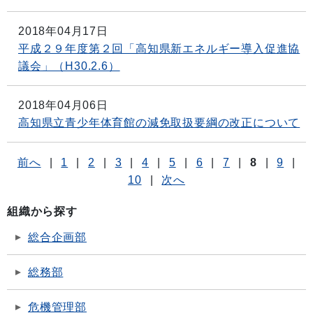
2018年04月17日
平成２９年度第２回「高知県新エネルギー導入促進協
議会」（H30.2.6）
2018年04月06日
高知県立青少年体育館の減免取扱要綱の改正について
前へ
|
1
|
2
|
3
|
4
|
5
|
6
|
7
|
8
|
9
|
10
|
次へ
組織から探す
総合企画部
総務部
危機管理部