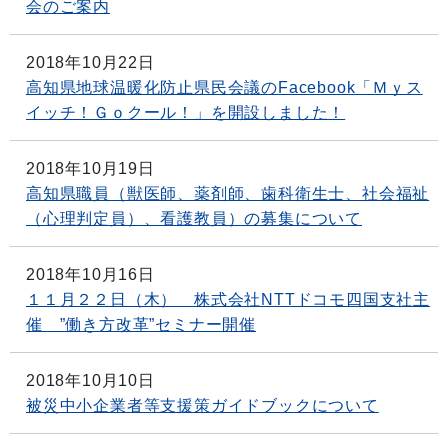
会のご案内
2018年10月22日
高知県地球温暖化防止県民会議のFacebook「Ｍｙス
イッチ！Ｇｏクール！」を開設しました！
2018年10月19日
高知県職員（獣医師、薬剤師、歯科衛生士、社会福祉
（心理判定員）、看護教員）の募集について
2018年10月16日
１１月２２日（木） 株式会社NTTドコモ四国支社主
催 ”働き方改革”セミナー開催
2018年10月10日
被災中小企業者等支援策ガイドブックについて