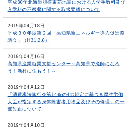
平成30年北海道胆振東部地震における入学手数料及び
入学料の不徴収に関する取扱要綱について
2019年04月18日
平成３０年度第２回「高知県新エネルギー導入促進協
議会」（H31.2.8）
2019年04月16日
高知県漁業就業支援センター～高知県で漁師になろ
う！漁村に住もう！～
2019年04月12日
「消費税法施行令第14条の4の規定に基づき厚生労働
大臣が指定する身体障害者用物品及びその修理」の一
部改正について
2019年04月10日