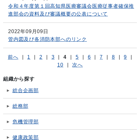
令和４年度第１回高知県医療審議会医療従事者確保推
進部会の資料及び審議概要の公表について
2022年09月09日
管内図及び各消防本部へのリンク
前へ
|
1
|
2
|
3
|
4
|
5
|
6
|
7
|
8
|
9
|
10
|
次へ
組織から探す
総合企画部
総務部
危機管理部
健康政策部