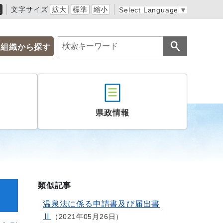
黒
文字サイズ
拡大
標準
縮小
Select Language
▼
組織から探す
県政情報
類似記事
温泉法に係る申請書及び届出書
Ⅱ
2021年05月26日