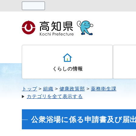
読み上げる
くらしの情報
トップ
組織
健康政策部
薬務衛生課
カテゴリを全て表示する
公衆浴場に係る申請書及び届