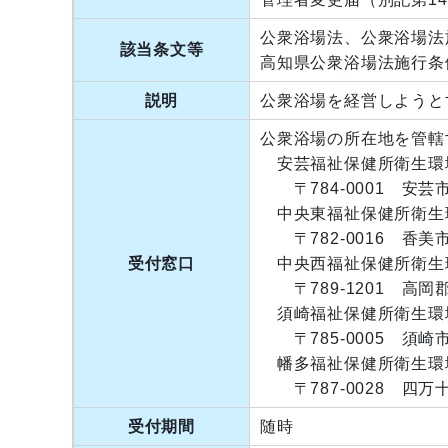
公衆浴場法、公衆浴場法
該当条文等
高知県公衆浴場法施行条
説明
公衆浴場を経営しようと
公衆浴場の所在地を管轄
安芸福祉保健所衛生環境課（T
〒784-0001 安芸
中央東福祉保健所衛生環境課(
〒782-0016 香美
受付窓口
中央西福祉保健所衛生環境課(
〒789-1201 高岡
須崎福祉保健所衛生環境課(T
〒785-0005 須崎
幡多福祉保健所衛生環境課(T
〒787-0028 四
受付期間
随時