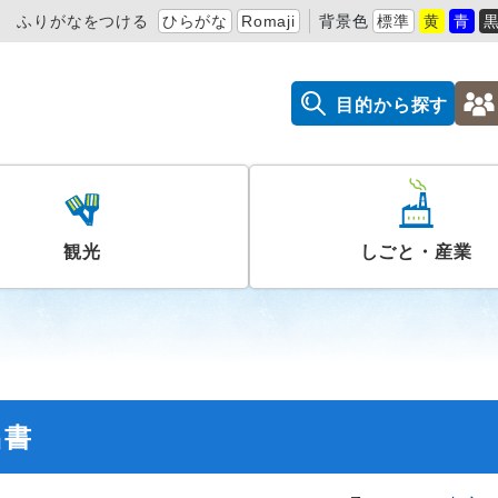
ふりがなをつける
ひらがな
Romaji
背景色
標準
黄
青
目的から探す
観光
しごと・産業
出書