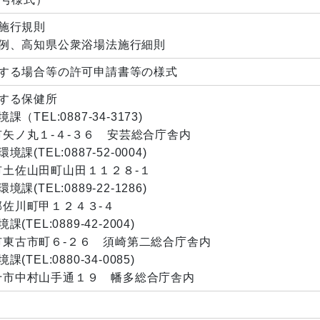
施行規則
例、高知県公衆浴場法施行細則
する場合等の許可申請書等の様式
する保健所
EL:0887-34-3173)
市矢ノ丸１-４-３６ 安芸総合庁舎内
TEL:0887-52-0004)
市土佐山田町山田１１２８-１
TEL:0889-22-1286)
郡佐川町甲１２４３-４
EL:0889-42-2004)
市東古市町６-２６ 須崎第二総合庁舎内
EL:0880-34-0085)
万十市中村山手通１９ 幡多総合庁舎内