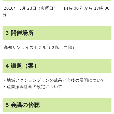
2010
年 3
月
23
日（火曜日）
14
時 0
0
分 から
17
時 0
0
分
3 開催場所
高知サンライズホテル（２階 向陽）
4 議題（案）
・地域アクションプランの成果と今後の展開について
・産業振興計画の改定について
5 会議の傍聴