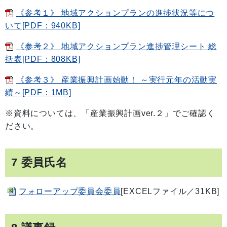
《参考１》 地域アクションプランの進捗状況等につ
いて[PDF：940KB]
《参考２》 地域アクションプラン進捗管理シート 総
括表[PDF：808KB]
《参考３》 産業振興計画始動！ ～実行元年の活動実
績～[PDF：1MB]
※資料については、「産業振興計画ver.２」でご確認く
ださい。
7 委員氏名
フォローアップ委員会委員
[EXCELファイル／31KB]