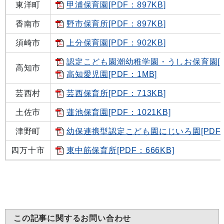
東洋町
甲浦保育園[PDF：897KB]
香南市
野市保育所[PDF：897KB]
須崎市
上分保育園[PDF：902KB]
認定こども園潮幼稚学園・うしお保育園[PD
高知市
高知愛児園[PDF：1MB]
芸西村
芸西保育所[PDF：713KB]
土佐市
蓮池保育園[PDF：1021KB]
津野町
幼保連携型認定こども園にじいろ園[PDF：7
四万十市
東中筋保育所[PDF：666KB]
この記事に関するお問い合わせ