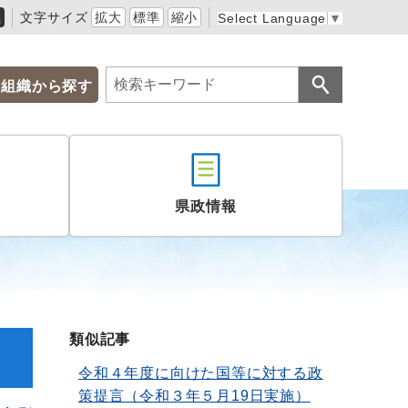
黒
文字サイズ
拡大
標準
縮小
Select Language
▼
組織から探す
県政情報
類似記事
令和４年度に向けた国等に対する政
策提言（令和３年５月19日実施）