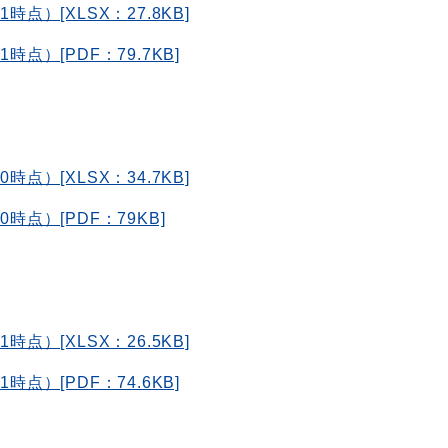
点）[XLSX：27.8KB]
点）[PDF：79.7KB]
点）[XLSX：34.7KB]
時点）[PDF：79KB]
点）[XLSX：26.5KB]
点）[PDF：74.6KB]