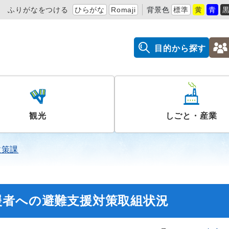
ふりがなをつける
ひらがな
Romaji
背景色
標準
黄
青
目的から探す
観光
しごと・産業
政策課
援者への避難支援対策取組状況