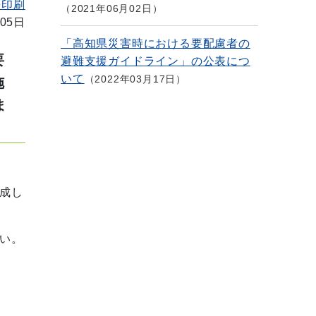
を印刷
2021年06月02日
05日
「高知県災害時における要配慮者の
要
避難支援ガイドライン」の公表につ
いて
2022年03月17日
施
ま
成し
い。