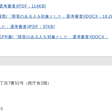
審査)[PDF：114KB]
審票(「障害のある人を対象とした」選考審査)[DOCX：18.2K
た」選考審査)[PDF：37KB]
自己PR書(「障害のある人を対象とした」選考審査)[DOCX：
内1丁目7番52号（西庁舎2階）
01