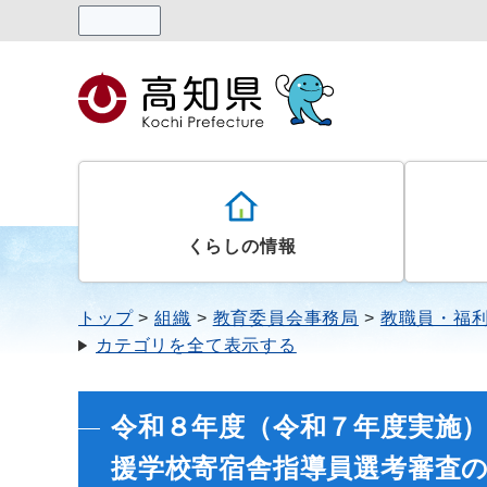
読み上げる
くらしの情報
トップ
組織
教育委員会事務局
教職員・福
カテゴリを全て表示する
令和８年度（令和７年度実施
援学校寄宿舎指導員選考審査