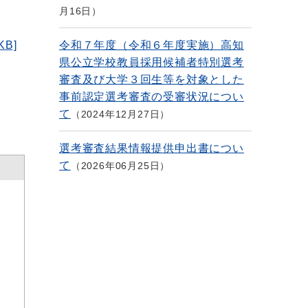
月16日
B]
令和７年度（令和６年度実施）高知
県公立学校教員採用候補者特別選考
審査及び大学３回生等を対象とした
事前認定選考審査の受審状況につい
て
2024年12月27日
選考審査結果情報提供申出書につい
て
2026年06月25日