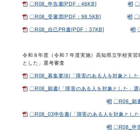
〇R08_申告書[PDF：46KB]
〇
〇R08_受審票[PDF：98.5KB]
〇
〇R08_自己PR書[PDF：37KB]
令和８年度（令和７年度実施）高知県立学校実習
とした」選考審査
〇R08_募集要項(「障害のある人を対象とした」選
〇R08_願書(「障害のある人を対象とした」選考審査
〇R08_願
〇R08_03申告書(「障害のある人を対象とした」選
〇R08_申