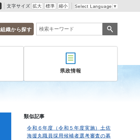
黒
文字サイズ
拡大
標準
縮小
Select Language
▼
組織から探す
県政情報
類似記事
令和６年度（令和５年度実施）土佐
海援丸職員採用候補者選考審査の募