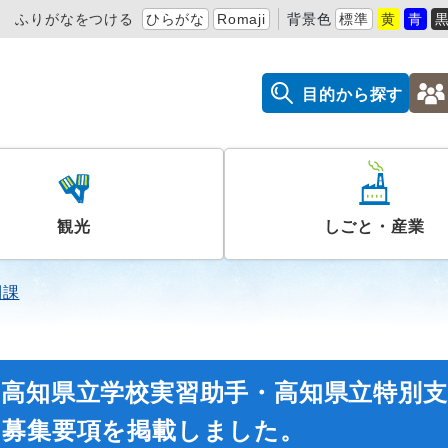
ふりがなをつける
ひらがな
Romaji
背景色
標準
黄
青
目的から探す
観光
しごと・産業
利課
）高知県立学校実習助手・高知県立特別支
の募集要項を掲載しました。