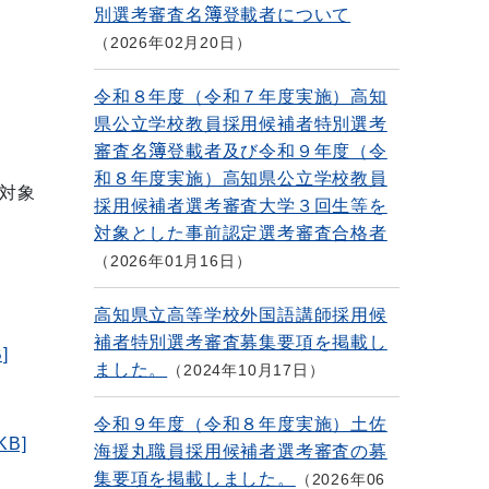
別選考審査名簿登載者について
2026年02月20日
令和８年度（令和７年度実施）高知
県公立学校教員採用候補者特別選考
審査名簿登載者及び令和９年度（令
和８年度実施）高知県公立学校教員
対象
採用候補者選考審査大学３回生等を
対象とした事前認定選考審査合格者
2026年01月16日
高知県立高等学校外国語講師採用候
補者特別選考審査募集要項を掲載し
]
ました。
2024年10月17日
令和９年度（令和８年度実施）土佐
B]
海援丸職員採用候補者選考審査の募
集要項を掲載しました。
2026年06