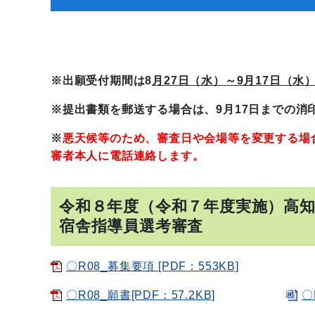
※出願受付期間は8
月27日（水）～9
月17
日（水
※提出書類を郵送する場合は、9月17日までの消
※
悪天候
等のため、審査日や会場等を変更する場
審者本人に電話連絡します。
令和８年度（令和７年度実施）高
宿舎指導員選考審査
〇R08_募集要項 [PDF：553KB]
〇R08_願書[PDF：57.2KB]
〇