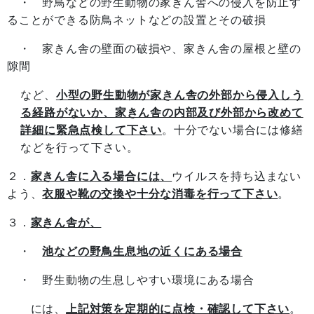
・ 野鳥などの野生動物の家きん舎への侵入を防止す
ることができる防鳥ネットなどの設置とその破損
・ 家きん舎の壁面の破損や、家きん舎の屋根と壁の
隙間
など、
小型の野生動物が家きん舎の外部から侵入しう
る経路がないか、家きん舎の内部及び外部から改めて
詳細に緊急点検して下さい
。十分でない場合には修繕
などを行って下さい。
２．
家きん舎に入る場合には、
ウイルスを持ち込まない
よう、
衣服や靴の交換や十分な消毒を行って下さい
。
３．
家きん舎が、
・
池などの野鳥生息地の近くにある場合
・ 野生動物の生息しやすい環境にある場合
には、
上記対策を定期的に点検・確認して下さい
。