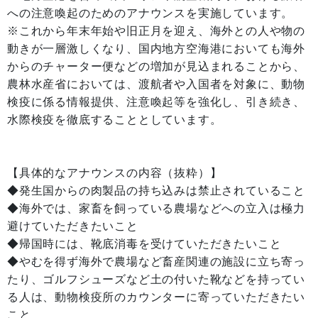
への注意喚起のためのアナウンスを実施しています。
※これから年末年始や旧正月を迎え、海外との人や物の
動きが一層激しくなり、国内地方空海港においても海外
からのチャーター便などの増加が見込まれることから、
農林水産省においては、渡航者や入国者を対象に、動物
検疫に係る情報提供、注意喚起等を強化し、引き続き、
水際検疫を徹底することとしています。
【具体的なアナウンスの内容（抜粋）】
◆発生国からの肉製品の持ち込みは禁止されていること
◆海外では、家畜を飼っている農場などへの立入は極力
避けていただきたいこと
◆帰国時には、靴底消毒を受けていただきたいこと
◆やむを得ず海外で農場など畜産関連の施設に立ち寄っ
たり、ゴルフシューズなど土の付いた靴などを持ってい
る人は、動物検疫所のカウンターに寄っていただきたい
こと