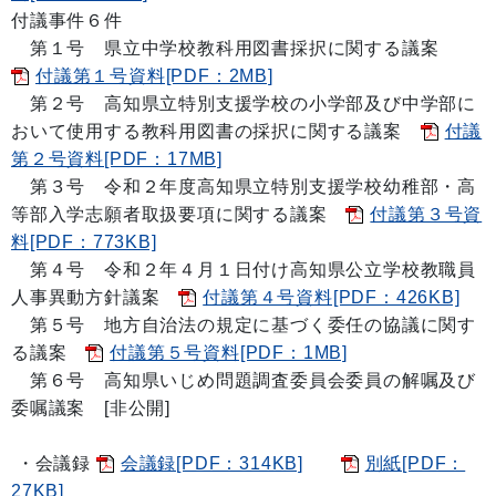
付議事件６件
第１号 県立中学校教科用図書採択に関する議案
付議第１号資料[PDF：2MB]
第２号 高知県立特別支援学校の小学部及び中学部に
おいて使用する教科用図書の採択に関する議案
付議
第２号資料[PDF：17MB]
第３号 令和２年度高知県立特別支援学校幼稚部・高
等部入学志願者取扱要項に関する議案
付議第３号資
料[PDF：773KB]
第４号 令和２年４月１日付け高知県公立学校教職員
人事異動方針議案
付議第４号資料[PDF：426KB]
第５号 地方自治法の規定に基づく委任の協議に関す
る議案
付議第５号資料[PDF：1MB]
第６号 高知県いじめ問題調査委員会委員の解嘱及び
委嘱議案 [非公開]
・会議録
会議録[PDF：314KB]
別紙[PDF：
27KB]