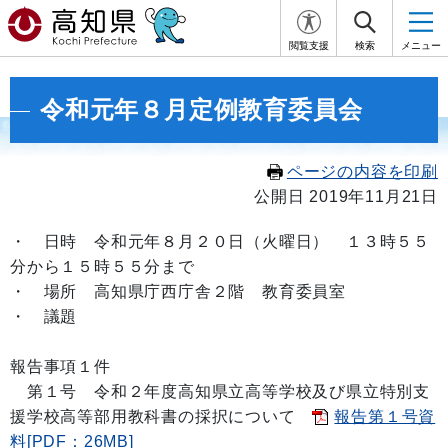
閲覧支援
検索
メニュー
令和元年８月定例教育委員会
ページの内容を印刷
公開日 2019年11月21日
・
日時 令和元年８月２０日（火曜日） １３時５５
分から１５時５５分まで
・ 場所 高知県庁西庁舎２階 教育委員室
・ 議題
報告事項１件
第１号 令和２年度高知県立高等学校及び県立特別支
援学校高等部用教科書の採択について
報告第１号資
料[PDF：26MB]