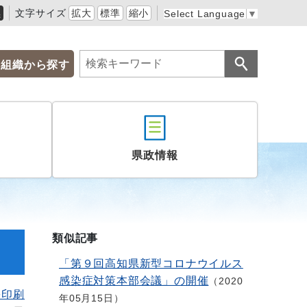
黒
文字サイズ
拡大
標準
縮小
Select Language
▼
組織から探す
県政情報
類似記事
「第９回高知県新型コロナウイルス
感染症対策本部会議」の開催
2020
を印刷
年05月15日