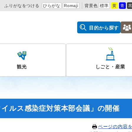
ふりがなをつける
ひらがな
Romaji
背景色
標準
黄
青
目的から探す
観光
しごと・産業
ウイルス感染症対策本部会議」の開催
ページの内容