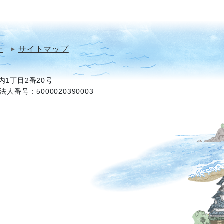
針
サイトマップ
1丁目2番20号
法人番号：5000020390003