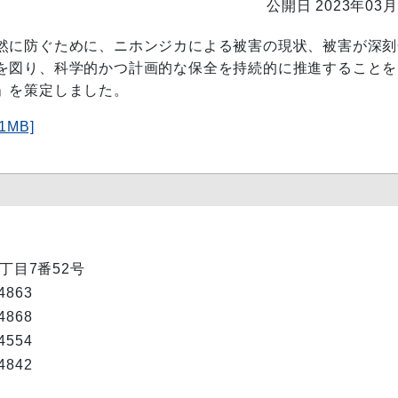
公開日 2023年03月
然に防ぐために、ニホンジカによる被害の現状、被害が深刻
を図り、科学的かつ計画的な保全を持続的に推進することを
」を策定しました。
MB]
1丁目7番52号
863
868
554
842