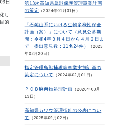
03日
第13次高知県鳥獣保護管理事業計画
の策定
2024年01月31日
化し
目的
「石鎚山系における生物多様性保全
計画（案）」について（意見公募期
間：令和4年３月４日から４月２日ま
で 提出意見数：11名24件）
2023
年02月20日
指定管理鳥獣捕獲等事業実施計画の
策定について
2024年02月01日
ＰＣＢ廃棄物処理計画
2020年03月
13日
高知県カワウ管理指針の公表につい
て
2025年09月02日