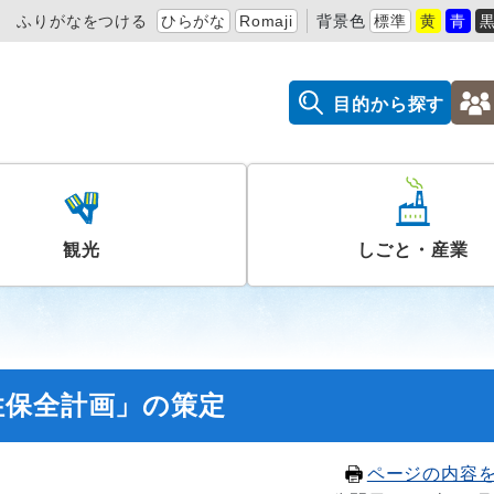
ふりがなをつける
ひらがな
Romaji
背景色
標準
黄
青
目的から探す
観光
しごと・産業
性保全計画」の策定
ページの内容