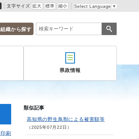
黒
文字サイズ
拡大
標準
縮小
Select Language
▼
組織から探す
県政情報
類似記事
高知県の野生鳥獣による被害額等
2025年07月22日
を印刷