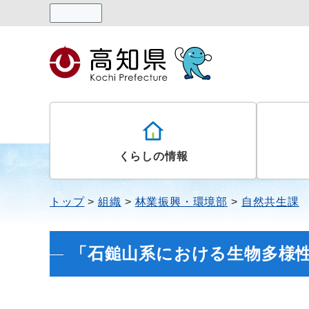
読み上げる
くらしの情報
トップ
組織
林業振興・環境部
自然共生課
「石鎚山系における生物多様