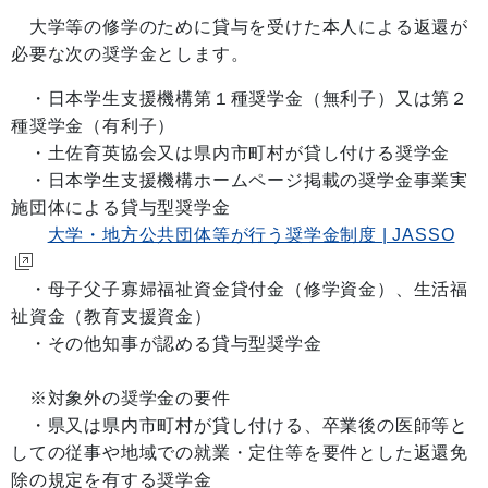
大学等の修学のために貸与を受けた本人による返還が
必要な次の奨学金とします。
・日本学生支援機構第１種奨学金（無利子）又は第２
種奨学金（有利子）
・土佐育英協会又は県内市町村が貸し付ける奨学金
・日本学生支援機構ホームページ掲載の奨学金事業実
施団体による貸与型奨学金
大学・地方公共団体等が行う奨学金制度 | JASSO
・母子父子寡婦福祉資金貸付金（修学資金）、生活福
祉資金（教育支援資金）
・その他知事が認める貸与型奨学金
※対象外の奨学金の要件
・県又は県内市町村が貸し付ける、卒業後の医師等と
しての従事や地域での就業・定住等を要件とした返還免
除の規定を有する奨学金