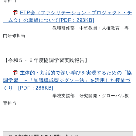
育担当
FTP会（ファシリテーション・プロジェクト・チ
ーム会）の取組について[PDF：293KB]
教職研修部 中堅教員・人権教育・専
門研修担当
【令和５・６年度協調学習実践報告】
主体的・対話的で深い学びを実現するための「協
調学習」－「知識構成型ジグソー法」を活用した授業づ
くり－[PDF：286KB]
学校支援部 研究開発・グローバル教
育担当