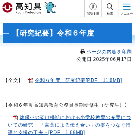
閲覧支援
検索
メニュー
【研究紀要】令和６年度
ページの内容を印刷
公開日 2025年06月17日
【全文】
令和６年度 研究紀要[PDF：11.8MB]
【令和６年度高知県教育公務員長期研修生（研究生）】
幼保小の架け橋期における小学校教育の充実につ
いての研究 －「言葉による伝え合い」の姿をつなぐ指
導と支援の工夫－[PDF：1.89MB]