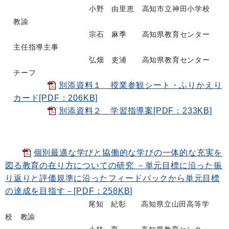
小野 由里恵 高知市立神田小学校
教諭
宗石 麻季 高知県教育センター
主任指導主事
弘畑 吏浦 高知県教育センター
チーフ
別添資料１ 授業参観シート・ふりかえり
カード[PDF：206KB]
別添資料２ 学習指導案[PDF：233KB]
個別最適な学びと協働的な学びの一体的な充実を
図る教育の在り方についての研究 －単元目標に沿った振
り返りと評価規準に沿ったフィードバックから単元目標
の達成を目指す－[PDF：258KB]
尾知 紀彰 高知県立山田高等学
校 教諭