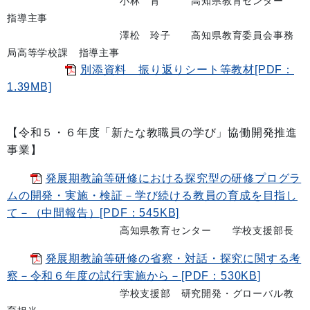
小林 育 高知県教育センター
指導主事
澤松 玲子 高知県教育委員会事務
局高等学校課 指導主事
別添資料 振り返りシート等教材[PDF：
1.39MB]
【令和５・６年度「新たな教職員の学び」協働開発推進
事業】
発展期教諭等研修における探究型の研修プログラ
ムの開発・実施・検証－学び続ける教員の育成を目指し
て－（中間報告）[PDF：545KB]
高知県教育センター 学校支援部長
発展期教諭等研修の省察・対話・探究に関する考
察－令和６年度の試行実施から－[PDF：530KB]
学校支援部 研究開発・グローバル教