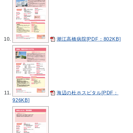
潮江高橋病院[PDF：802KB]
海辺の杜ホスピタル[PDF：
926KB]