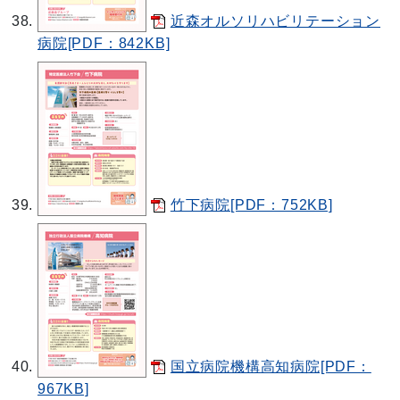
近森オルソリハビリテーション
病院[PDF：842KB]
竹下病院[PDF：752KB]
国立病院機構高知病院[PDF：
967KB]