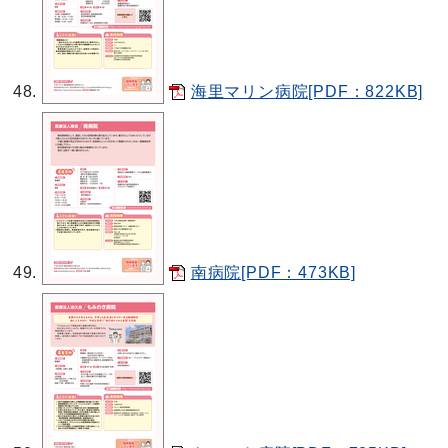
海里マリン病院[PDF：822KB]
南病院[PDF：473KB]