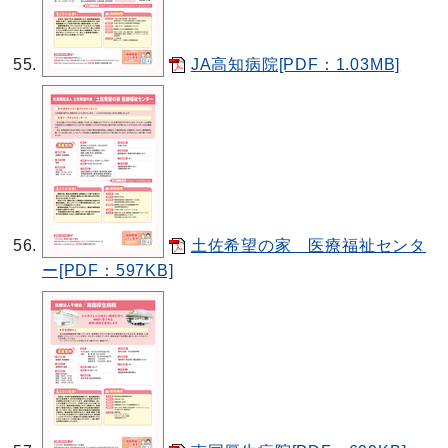
JA高知病院[PDF：1.03MB]
土佐希望の家 医療福祉センタ
ー[PDF：597KB]