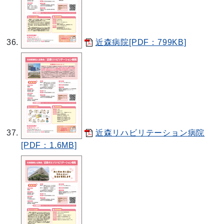
近森病院[PDF：799KB]
近森リハビリテーション病院
[PDF：1.6MB]