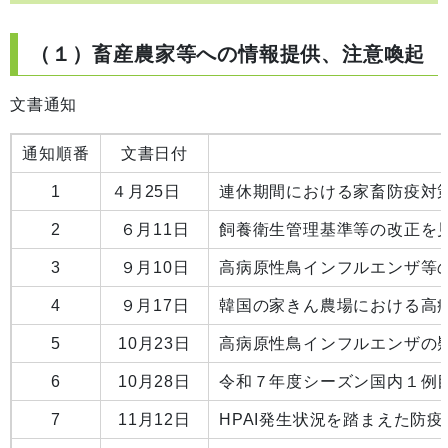
（１）畜産農家等への情報提供、注意喚起
文書通知
通知順番
文書日付
1
４月25日
連休期間における家畜防疫対
2
６月11日
飼養衛生管理基準等の改正を
3
９月10日
高病原性鳥インフルエンザ等
4
９月17日
韓国の家きん農場における高病
5
10月23日
高病原性鳥インフルエンザの
6
10月28日
令和７年度シーズン国内１例
7
11月12日
HPAI発生状況を踏まえた防