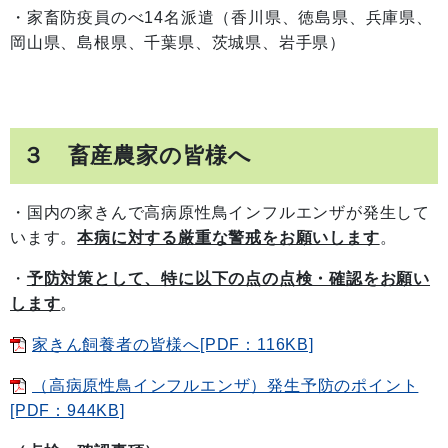
・家畜防疫員のべ14名派遣（香川県、徳島県、兵庫県、
岡山県、島根県、千葉県、茨城県、岩手県）
３ 畜産農家の皆様へ
・国内の家きんで高病原性鳥インフルエンザが発生して
います。
本病に対する厳重な警戒をお願いします
。
・
予防対策として、特に以下の点の点検・確認をお願い
します
。
家きん飼養者の皆様へ[PDF：116KB]
（高病原性鳥インフルエンザ）発生予防のポイント
[PDF：944KB]