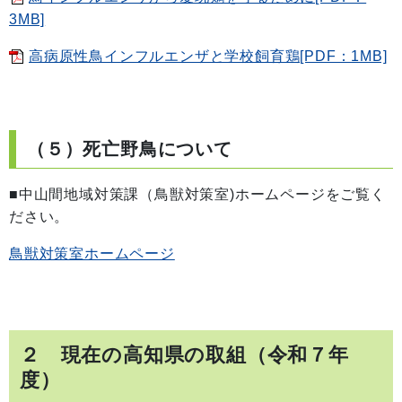
3MB]
高病原性鳥インフルエンザと学校飼育鶏[PDF：1MB]
（５）死亡野鳥について
■中山間地域対策課（鳥獣対策室)ホームページをご覧く
ださい。
鳥獣対策室ホームページ
２ 現在の高知県の取組（令和７年
度）