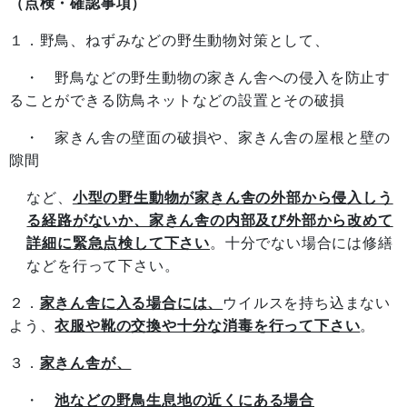
（点検・確認事項）
１．野鳥、ねずみなどの野生動物対策として、
・ 野鳥などの野生動物の家きん舎への侵入を防止す
ることができる防鳥ネットなどの設置とその破損
・ 家きん舎の壁面の破損や、家きん舎の屋根と壁の
隙間
など、
小型の野生動物が家きん舎の外部から侵入しう
る経路がないか、家きん舎の内部及び外部から改めて
詳細に緊急点検して下さい
。十分でない場合には修繕
などを行って下さい。
２．
家きん舎に入る場合には、
ウイルスを持ち込まない
よう、
衣服や靴の交換や十分な消毒を行って下さい
。
３．
家きん舎が、
・
池などの野鳥生息地の近くにある場合