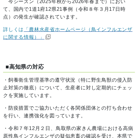
今シーズン（2025年秋から2026年春まで）におい
て、国内で1道1府12県21事例（令和８年３月17日時
点）の発生が確認されています。
詳しくは
「農林水産省ホームページ（鳥インフルエンザ
に関する情報）」
■高知県の対応
・飼養衛生管理基準の遵守状況（特に野生鳥獣の侵入防
止対策の徹底）について、生産者に対し定期的にチェッ
クを実施しています。
・防疫措置でご協力いただく各関係団体との打ち合わせ
を行い、連携強化を図っています。
・令和７年12月２日、鳥取県の家きん農場における高病
原性鳥インフルエンザの疑似患畜の確認を受け、本県で