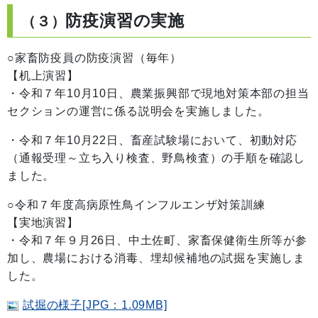
防疫演習の実施
（３）
○家畜防疫員の防疫演習（毎年）
【机上演習】
・令和７年10月10日、農業振興部で現地対策本部の担当
セクションの運営に係る説明会を実施しました。
・令和７年10月22日、畜産試験場において、初動対応
（通報受理～立ち入り検査、野鳥検査）の手順を確認し
ました。
○令和７年度高病原性鳥インフルエンザ対策訓練
【実地演習】
・令和７年９月26日、中土佐町、家畜保健衛生所等が参
加し、農場における消毒、埋却候補地の試掘を実施しま
した。
試掘の様子[JPG：1.09MB]