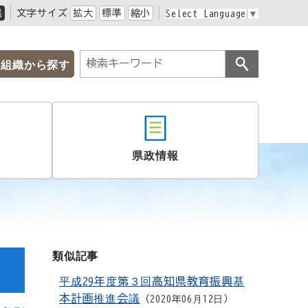
黒
文字サイズ
拡大
標準
縮小
Select Language
▼
組織から探す
県政情報
類似記事
平成29年度第３回高知県教育振興基
本計画推進会議
2020年06月12日