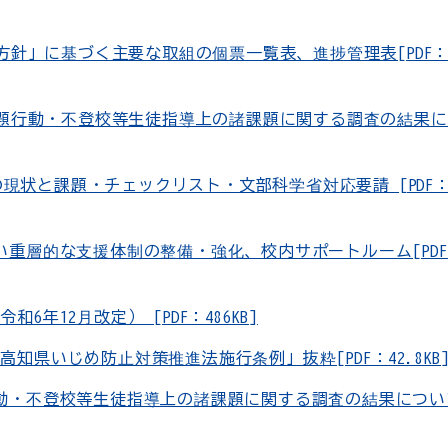
基本方針」に基づく主要な取組の個票一覧表、進捗管理表[PDF
徒の問題行動・不登校等生徒指導上の諸課題に関する調査の結果
事態の現状と課題・チェックリスト・文部科学省対応要請 [PDF
ない重層的な支援体制の整備・強化、校内サポートルーム[PD
年12月改定） [PDF：486KB]
知県いじめ防止対策推進法施行条例」抜粋[PDF：42.8KB
行動・不登校等生徒指導上の諸課題に関する調査の結果につい