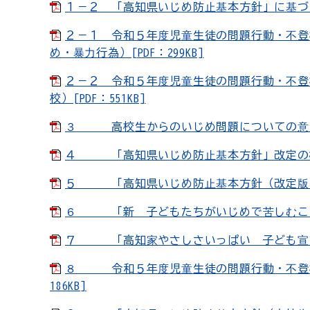
１－２ 「高知県いじめ防止基本方針」に基づく主
２－１ 令和５年度児童生徒の問題行動・不登
め・暴力行為）[PDF：299KB]
２－２ 令和５年度児童生徒の問題行動・不登
校）[PDF：551KB]
３ 高校生からのいじめ問題についての意見[PD
４ 「高知県いじめ防止基本方針」改定の概要[P
５ 「高知県いじめ防止基本方針（改定版）（案
６ 「新 子どもたちがいじめで苦しむことのな
７ 「高知家やさしさいっぱい 子ども宣言」[P
８ 令和５年度児童生徒の問題行動・不登校等
186KB]