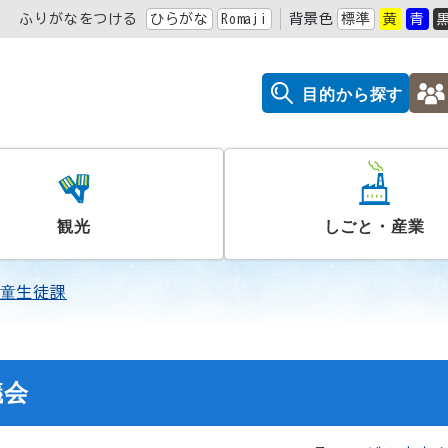
ふりがなをつける
ひらがな
Romaji
背景色
標準
黄
青
目的から探す
観光
しごと・産業
童生徒課
議会