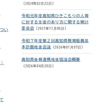
2024年02月22日
：
令和元年度高知県ひきこもりの人等
に対する支援のあり方に関する検討
委員会
2021年11月05日
につい
令和７年度第２回高知県教育振興基
：
本計画推進会議
2026年01月07日
高知県食育連携推進協議会概要
F：
2026年04月20日
]
て