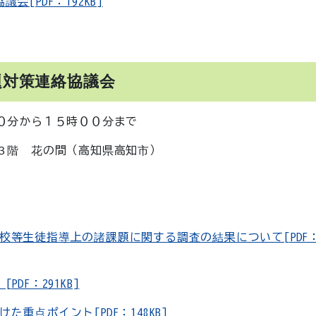
[PDF：192KB]
題対策連絡協議会
０分から１５時００分まで
３階 花の間（高知県高知市）
生徒指導上の諸課題に関する調査の結果について[PDF
F：291KB]
点ポイント[PDF：148KB]