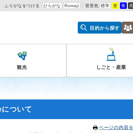
ふりがなをつける
ひらがな
Romaji
背景色
標準
黄
青
目的から探す
観光
しごと・産業
eについて
ページの内容