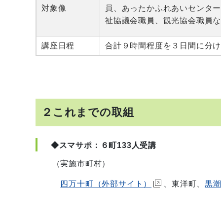
対象像
員、あったかふれあいセンタ
祉協議会職員、観光協会職員
講座日程
合計９時間程度を３日間に分
２これまでの取組
◆スマサポ：６町133人受講
（実施市町村）
四万十町（外部サイト）
、東洋町、
黒