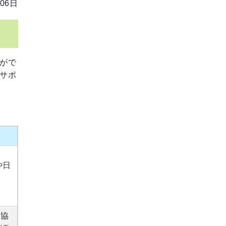
06日
がで
サポ
や日
祉協