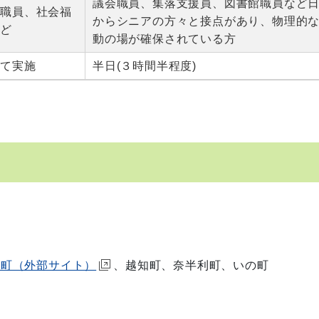
議会職員、集落支援員、図書館職員など
ー職員、社会福
からシニアの方々と接点があり、物理的
など
動の場が確保されている方
けて実施
半日(３時間半程度)
潮町（外部サイト）
、越知町、奈半利町、いの町