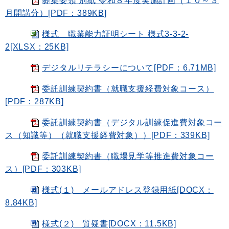
募集要領 別紙 令和８年度実施計画（１０～３
月開講分）[PDF：389KB]
様式 職業能力証明シート 様式3-3-2-
2[XLSX：25KB]
デジタルリテラシーについて[PDF：6.71MB]
委託訓練契約書（就職支援経費対象コース）
[PDF：287KB]
委託訓練契約書（デジタル訓練促進費対象コー
ス（知識等）（就職支援経費対象））[PDF：339KB]
委託訓練契約書（職場見学等推進費対象コー
ス）[PDF：303KB]
様式(１) メールアドレス登録用紙[DOCX：
8.84KB]
様式(２) 質疑書[DOCX：11.5KB]