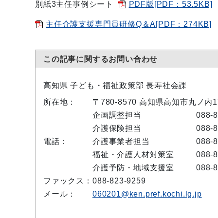
別紙3主任事例シート
PDF版[PDF：53.5KB]
主任介護支援専門員研修Q＆A[PDF：274KB]
この記事に関するお問い合わせ
高知県 子ども・福祉政策部 長寿社会課
所在地：
〒780-8570 高知県高知市丸ノ内
企画調整担当
088-
介護保険担当
088-
電話：
介護事業者担当
088-
福祉・介護人材対策室
088-
介護予防・地域支援室
088-
ファックス：
088-823-9259
メール：
060201@ken.pref.kochi.lg.jp