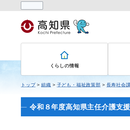
読み上げる
くらしの情報
トップ
組織
子ども・福祉政策部
長寿社会
令和８年度高知県主任介護支