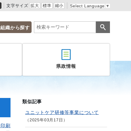
黒
文字サイズ
拡大
標準
縮小
Select Language
▼
組織から探す
県政情報
類似記事
ユニットケア研修等事業について
2025年03月17日
を印刷