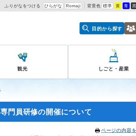
ふりがなをつける
ひらがな
Romaji
背景色
標準
黄
青
目的から探す
観光
しごと・産業
課
援専門員研修の開催について
ページの内容