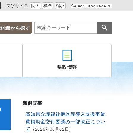
黒
文字サイズ
拡大
標準
縮小
Select Language
▼
組織から探す
県政情報
類似記事
つ
高知県介護福祉機器等導入支援事業
費補助金交付要綱の一部改正につい
て
2026年06月02日