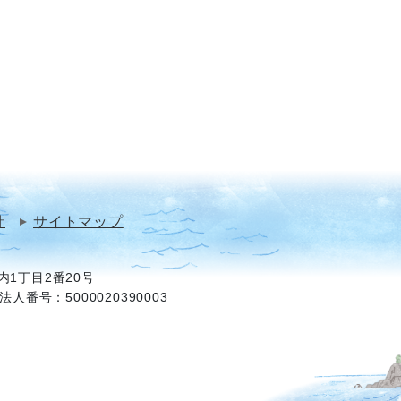
針
サイトマップ
1丁目2番20号
法人番号：5000020390003