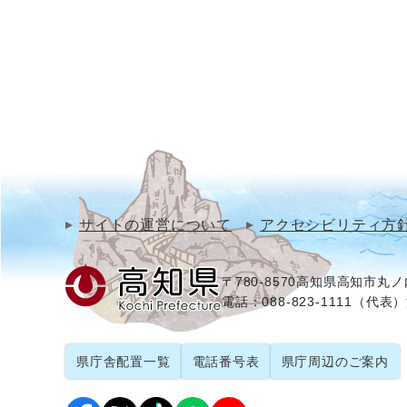
サイトの運営について
アクセシビリティ方
〒780-8570
高知県高知市丸ノ内
電話：088-823-1111（代表）
県庁舎配置一覧
電話番号表
県庁周辺のご案内