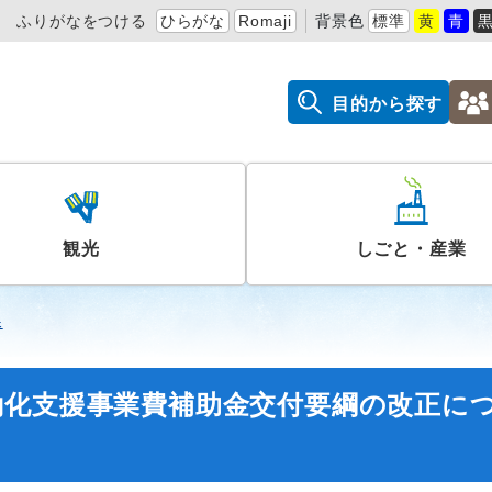
ふりがなをつける
ひらがな
Romaji
背景色
標準
黄
青
目的から探す
観光
しごと・産業
課
働化支援事業費補助金交付要綱の改正に