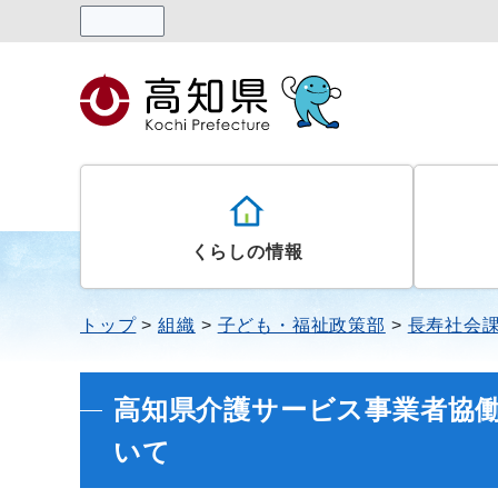
読み上げる
くらしの情報
トップ
組織
子ども・福祉政策部
長寿社会
高知県介護サービス事業者協
いて