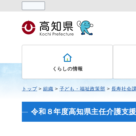
読み上げる
くらしの情報
トップ
組織
子ども・福祉政策部
長寿社会
令和８年度高知県主任介護支