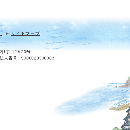
針
サイトマップ
1丁目2番20号
法人番号：5000020390003