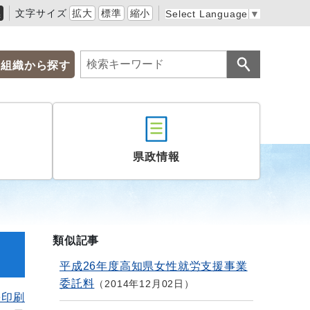
黒
文字サイズ
拡大
標準
縮小
Select Language
▼
組織から探す
県政情報
類似記事
平成26年度高知県女性就労支援事業
委託料
2014年12月02日
を印刷