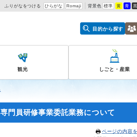
ふりがなをつける
ひらがな
Romaji
背景色
標準
黄
青
目的から探す
観光
しごと・産業
課
援専門員研修事業委託業務について
ページの内容