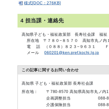
様式[DOC：276KB]
4 担当課・連絡先
高知県子ども・福祉政策部 長寿社会課 福祉
所在地 〒７８０−８５７０ 高知市丸ノ内
電 話 （０８８）８２３−９６３１ ＦＡ
メール
060201@ken.pref.kochi.lg.jp
この記事に関するお問い合わせ
高知県 子ども・福祉政策部 長寿社会課
所在地：
〒780-8570 高知県高知市丸ノ内
企画調整担当
088-
介護保険担当
088-