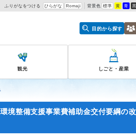
ふりがなをつける
ひらがな
Romaji
背景色
標準
黄
青
目的から探す
観光
しごと・産業
課
設環境整備支援事業費補助金交付要綱の