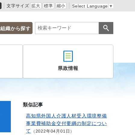
黒
文字サイズ
拡大
標準
縮小
Select Language
▼
組織から探す
県政情報
類似記事
改
高知県外国人介護人材受入環境整備
事業費補助金交付要綱の制定につい
て
2022年04月01日