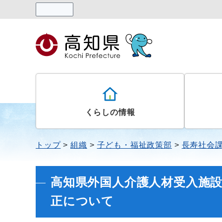
読み上げる
くらしの情報
トップ
組織
子ども・福祉政策部
長寿社会
高知県外国人介護人材受入施
正について