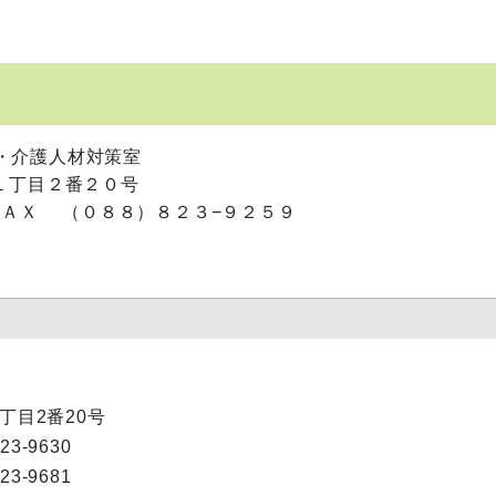
・介護人材対策室
１丁目２番２０号
Ｘ （０８８）８２３−９２５９
1丁目2番20号
823-9630
823-9681