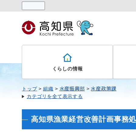
読み上げる
くらしの情報
トップ
組織
水産振興部
水産政策課
カテゴリを全て表示する
高知県漁業経営改善計画事務