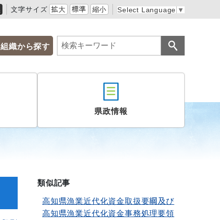
黒
文字サイズ
拡大
標準
縮小
Select Language
▼
組織から探す
県政情報
類似記事
高知県漁業近代化資金取扱要綱及び
高知県漁業近代化資金事務処理要領