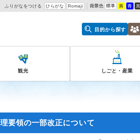
ふりがなをつける
ひらがな
Romaji
背景色
標準
黄
青
目的から探す
観光
しごと・産業
処理要領の一部改正について