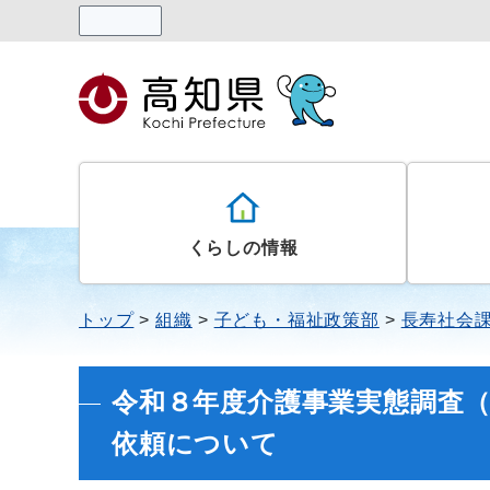
読み上げる
くらしの情報
トップ
組織
子ども・福祉政策部
長寿社会
令和８年度介護事業実態調査
依頼について