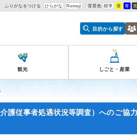
ふりがなをつける
ひらがな
Romaji
背景色
標準
黄
青
目的から探す
観光
しごと・産業
課
（介護従事者処遇状況等調査）へのご協