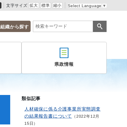
黒
文字サイズ
拡大
標準
縮小
Select Language
▼
組織から探す
県政情報
類似記事
力
人材確保に係る介護事業所実態調査
の結果報告書について
2022年12月
15日