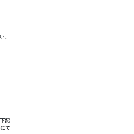
い。
、下記
話にて