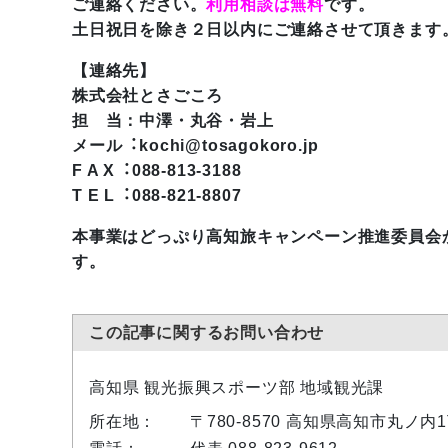
ご連絡ください。
利用相談は無料
です。
⼟⽇祝⽇を除き２⽇以内にご連絡させて頂きます
【連絡先】
株式会社とさごころ
担 当：中澤・丸⾕・岩上
メール︓kochi@tosagokoro.jp
F A X︓088-813-3188
T E L︓088-821-8807
本事業はどっぷり⾼知旅キャンペーン推進委員会
す。
この記事に関するお問い合わせ
高知県 観光振興スポーツ部 地域観光課
所在地：
〒780-8570 高知県高知市丸ノ