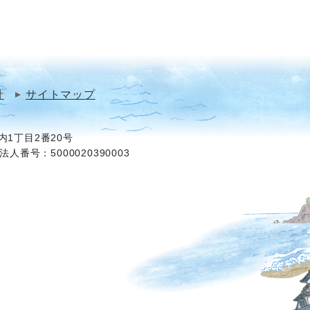
針
サイトマップ
1丁目2番20号
法人番号：5000020390003