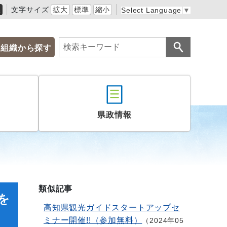
黒
文字サイズ
拡大
標準
縮小
Select Language
▼
組織から探す
県政情報
類似記事
を
高知県観光ガイドスタートアップセ
ミナー開催!!（参加無料）
2024年05