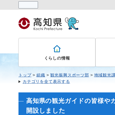
読み上げる
くらしの情報
トップ
組織
観光振興スポーツ部
地域観光
カテゴリを全て表示する
高知県の観光ガイドの皆様や
開設しました