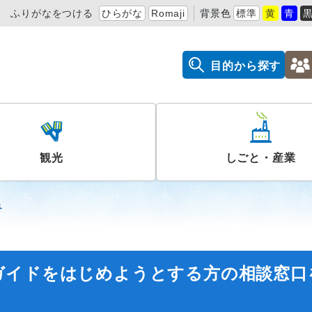
ふりがなをつける
ひらがな
Romaji
背景色
標準
黄
青
目的から探す
観光
しごと・産業
課
ガイドをはじめようとする方の相談窓口