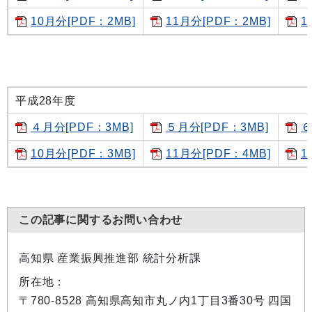
10月分[PDF：2MB]
11月分[PDF：2MB]
1
平成28年度
４月分[PDF：3MB]
５月分[PDF：3MB]
６
10月分[PDF：3MB]
11月分[PDF：4MB]
1
この記事に関するお問い合わせ
高知県 産業振興推進部 統計分析課
所在地：
〒780-8528 高知県高知市丸ノ内1丁目3番30号 四国