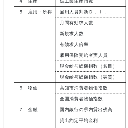
４ 生産
鉱工業生産指数
５ 雇用・所得
雇用人員判断Ｄ．Ｉ．
月間有効求人数
新規求人数
有効求人倍率
雇用保険受給者実人員
現金給与総額指数（名目）
現金給与総額指数（実質）
６ 物価
高知市消費者物価指数
全国消費者物価指数
７ 金融
国内銀行の県内貸出残高
貸出約定平均金利