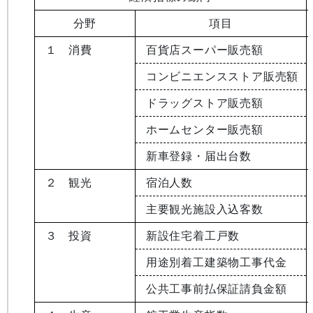
分野
項目
１ 消費
百貨店スーパー販売額
コンビニエンスストア販売額
ドラッグストア販売額
ホームセンター販売額
新車登録・届出台数
２ 観光
宿泊人数
主要観光施設入込客数
３ 投資
新設住宅着工戸数
用途別着工建築物工事代金
公共工事前払保証請負金額