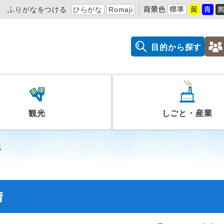
ふりがなをつける
ひらがな
Romaji
背景色
標準
黄
青
目的から探す
観光
しごと・産業
課
情