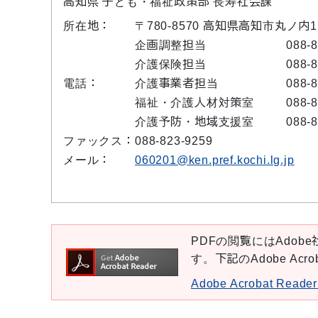
高知県 子ども・福祉政策部 長寿社会課
所在地：
〒780-8570 高知県高知市丸ノ内
企画調整担当
088-
介護保険担当
088-
電話：
介護事業者担当
088-
福祉・介護人材対策室
088-
介護予防・地域支援室
088-
ファックス：
088-823-9259
メール：
060201@ken.pref.kochi.lg.jp
PDFの閲覧にはAdobe社
す。下記のAdobe Ac
Adobe Acrobat Re