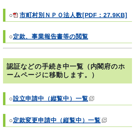
○
市町村別ＮＰＯ法人数[PDF：27.9KB]
○
定款、事業報告書等の閲覧
認証などの手続き中一覧（内閣府のホ
ームページに移動します。）
○
設立申請中（縦覧中）一覧
○
定款変更申請中（縦覧中）一覧