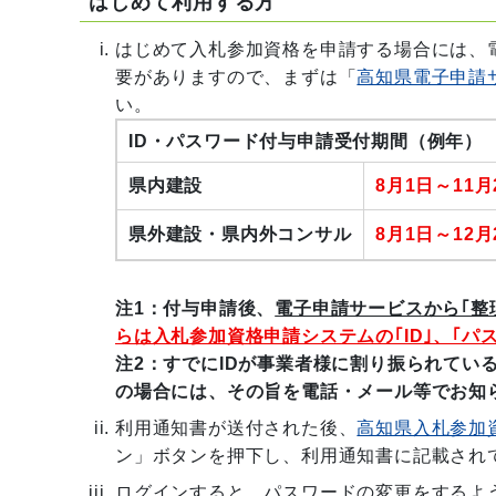
はじめて利用する方
はじめて入札参加資格を申請する場合には、
要がありますので、まずは「
高知県電子申請
い。
ID・パスワード付与申請受付期間（例年）
県内建設
8月1日～11月
県外建設・県内外コンサル
8月1日～12月
注1：付与申請後、
電子申請サービスから｢整
らは入札参加資格申請システムの｢ID｣、｢パ
注2：
すでにIDが事業者様に割り振られてい
の場合には、その旨を電話・メール等でお知
利用通知書が送付された後、
高知県入札参加
ン」ボタンを押下し、利用通知書に記載され
ログインすると、パスワードの変更をするよ