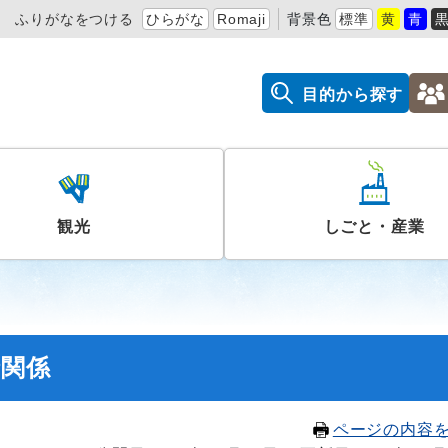
ふりがなをつける
ひらがな
Romaji
背景色
標準
黄
青
目的から探す
観光
しごと・産業
請関係
ページの内容