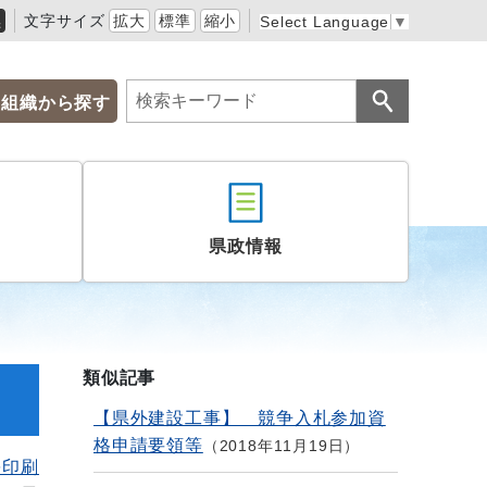
黒
文字サイズ
拡大
標準
縮小
Select Language
▼
組織から探す
県政情報
類似記事
【県外建設工事】 競争入札参加資
格申請要領等
2018年11月19日
を印刷