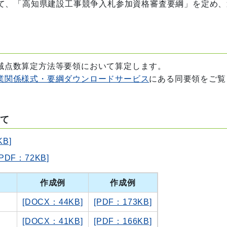
て、「高知県建設工事競争入札参加資格審査要綱」を定め、
域点数算定方法等要領において算定します。
業関係様式・要綱ダウンロードサービス
にある同要領をご覧
いて
B]
F：72KB]
作成例
作成例
[DOCX：44KB]
[PDF：173KB]
[DOCX：41KB]
[PDF：166KB]