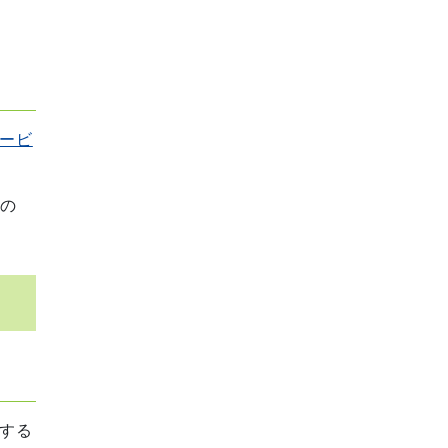
ービ
｣の
する