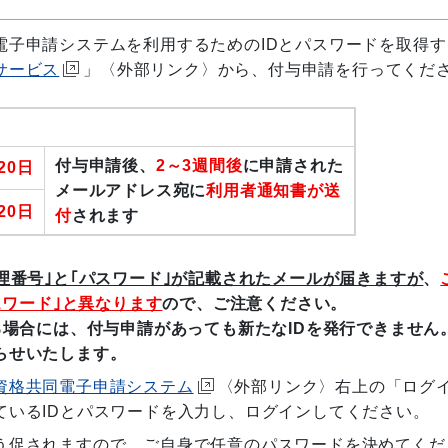
電子申請システムを利用するためのIDとパスワードを取得す
サービス
」〈外部リンク〉から、付与申請を行ってくだ
付与申請後、
2～3週間後
に申請された
20日
メールアドレス宛に
利用者通知書が送
20日
付
されます
理番号｣と｢パスワード｣が記載されたメールが届きますが
、
スワード｣と異なります
ので、ご注意ください。
る場合には、付与申請があっても新たなIDを発行できません
らせいたします。
資格共同電子申請システム
〈外部リンク〉右上の「ログ
ているIDとパスワードを入力し、ログインしてください。
う促されますので、ご自身で任意のパスワードを決めてくだ