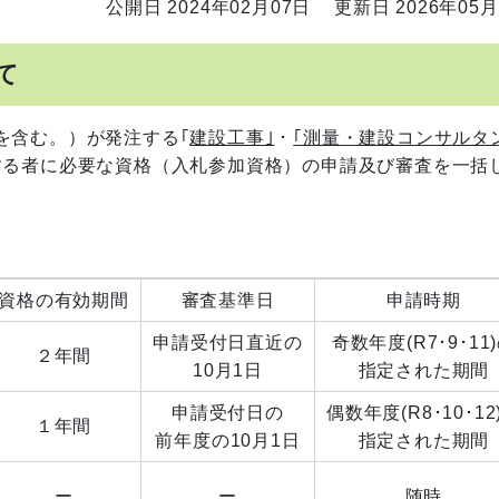
公開日 2024年02月07日
更新日 2026年05月
て
を含む。）が発注する｢
建設工事｣
・
｢
測量・建設コンサルタ
する者に必要な資格（入札参加資格）の申請及び審査を一括
資格の有効期間
審査基準日
申請時期
申請受付日直近の
奇数年度(R7･9･11
２年間
10月1日
指定された期間
申請受付日の
偶数年度(R8･10･12
１年間
前年度の10月1日
指定された期間
ー
ー
随時