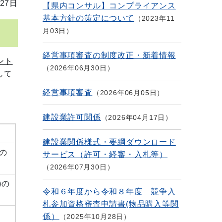
27日
【県内コンサル】コンプライアンス
基本方針の策定について
2023年11
月03日
経営事項審査の制度改正・新着情報
ント
2026年06月30日
して
経営事項審査
2026年06月05日
建設業許可関係
2026年04月17日
建設業関係様式・要綱ダウンロード
)の
サービス（許可・経審・入札等）
2026年07月30日
)の
令和６年度から令和８年度 競争入
札参加資格審査申請書(物品購入等関
係）
2025年10月28日