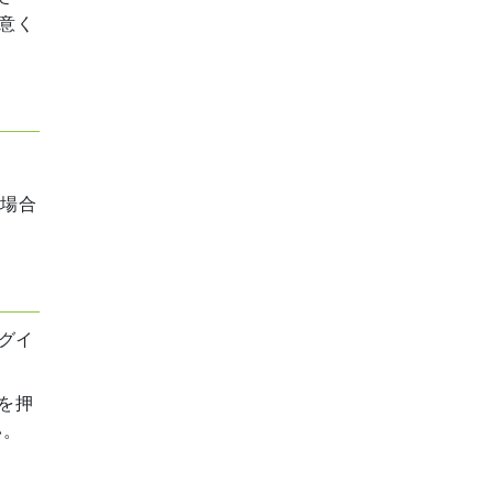
意く
た場合
グイ
を押
い。