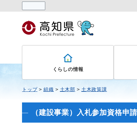
読み上げる
くらしの情報
トップ
組織
土木部
土木政策課
（建設事業）入札参加資格申