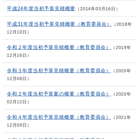
平成24年度当初予算見積概要
2014年03月16日
平成31年度当初予算見積概要（教育委員会）
2018年
12月10日
令和２年度当初予算見積概要（教育委員会）
2019年
12月16日
令和３年度当初予算見積概要（教育委員会）
2020年
12月08日
令和２年度当初予算案の概要（教育委員会）
2020年
02月12日
令和４年度当初予算見積概要（教育委員会）
2021年
12月09日