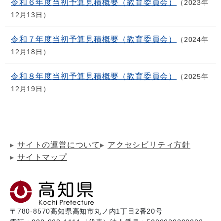
令和６年度当初予算見積概要（教育委員会）
2023年
12月13日
令和７年度当初予算見積概要（教育委員会）
2024年
12月18日
令和８年度当初予算見積概要（教育委員会）
2025年
12月19日
サイトの運営について
アクセシビリティ方針
サイトマップ
〒780-8570
高知県高知市丸ノ内1丁目2番20号