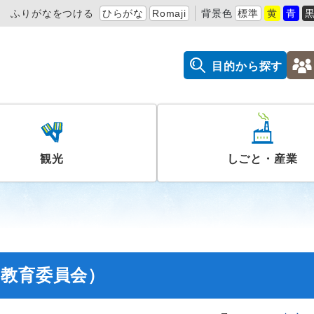
ふりがなをつける
ひらがな
Romaji
背景色
標準
黄
青
目的から探す
観光
しごと・産業
（教育委員会）