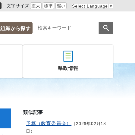
黒
文字サイズ
拡大
標準
縮小
Select Language
▼
組織から探す
県政情報
類似記事
予算（教育委員会）
2026年02月18
日