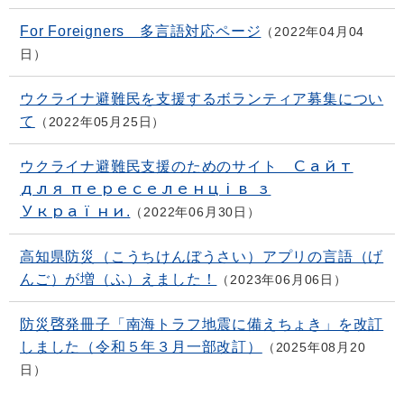
For Foreigners 多言語対応ページ
2022年04月04
日
ウクライナ避難民を支援するボランティア募集につい
て
2022年05月25日
ウクライナ避難民支援のためのサイト Сайт
для переселенців з
України.
2022年06月30日
高知県防災（こうちけんぼうさい）アプリの言語（げ
んご）が増（ふ）えました！
2023年06月06日
防災啓発冊子「南海トラフ地震に備えちょき」を改訂
しました（令和５年３月一部改訂）
2025年08月20
日