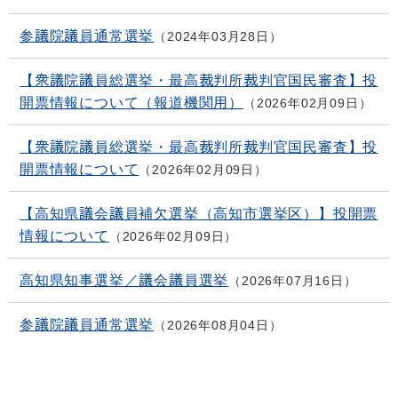
参議院議員通常選挙
2024年03月28日
【衆議院議員総選挙・最高裁判所裁判官国民審査】投
開票情報について（報道機関用）
2026年02月09日
【衆議院議員総選挙・最高裁判所裁判官国民審査】投
開票情報について
2026年02月09日
【高知県議会議員補欠選挙（高知市選挙区）】投開票
情報について
2026年02月09日
高知県知事選挙／議会議員選挙
2026年07月16日
参議院議員通常選挙
2026年08月04日