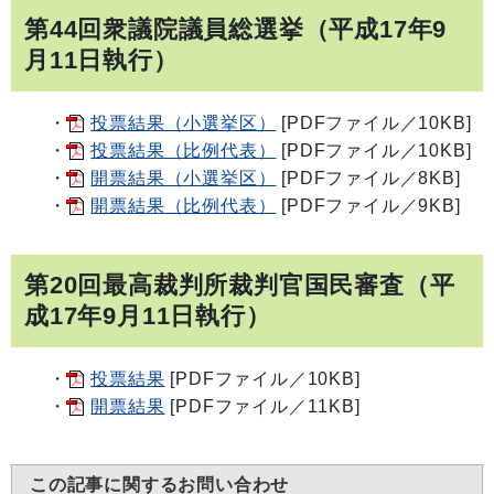
第44回衆議院議員総選挙（平成17年9
月11日執行）
・
投票結果（小選挙区）
[PDFファイル／10KB]
・
投票結果（比例代表）
[PDFファイル／10KB]
・
開票結果（小選挙区）
[PDFファイル／8KB]
・
開票結果（比例代表）
[PDFファイル／9KB]
第20回最高裁判所裁判官国民審査（平
成17年9月11日執行）
・
投票結果
[PDFファイル／10KB]
・
開票結果
[PDFファイル／11KB]
この記事に関するお問い合わせ