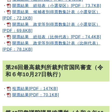
・
開票結果 総括表（小選挙区）[PDF：73.7KB]
・
開票結果 候補者別得票数集計表（小選挙区）
[PDF：72.1KB]
・
開票結果 政党等別得票数集計表（小選挙区）
[PDF：69.6KB]
・
開票結果 総括表（比例代表）[PDF：74.4KB]
・
開票結果 政党等別得票数集計表（比例代表）
[PDF：78.1KB]
第26回最高裁判所裁判官国民審査（令
和６年10月27日執行）
・
投票結果[PDF：147KB]
・
開票結果[PDF：70.1KB]