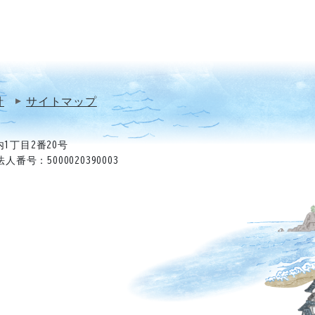
針
サイトマップ
1丁目2番20号
法人番号：5000020390003