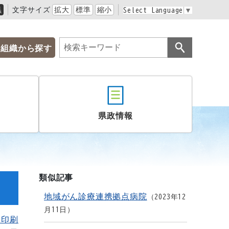
黒
文字サイズ
拡大
標準
縮小
Select Language
▼
組織から探す
県政情報
類似記事
地域がん診療連携拠点病院
2023年12
月11日
を印刷