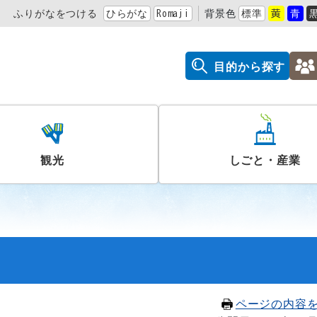
ふりがなをつける
ひらがな
Romaji
背景色
標準
黄
青
目的から探す
観光
しごと・産業
ページの内容