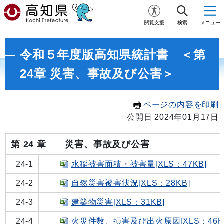
閲覧支援
検索
メニュー
令和５年度版高知県統計書 ＜第
24章 災害、事故及び公害＞
ページの内容を印刷
公開日 2024年01月17日
第 24 章
災害、事故及び公害
24-1
水稲被害面積・被害量[XLS：47KB]
24-2
自然災害被害状況[XLS：28KB]
24-3
建築物災害[XLS：31KB]
24-4
火災件数、損害及び出火原因[XLS：46K