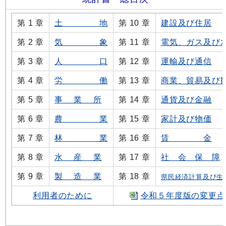
第 1 章
土 地
第 10 章
建設及び住居
第 2 章
気 象
第 11 章
電気、ガス及び
第 3 章
人 口
第 12 章
運輸及び通信
第 4 章
労 働
第 13 章
商業、貿易及び
第 5 章
事 業 所
第 14 章
通貨及び金融
第 6 章
農 業
第 15 章
家計及び物価
第 7 章
林 業
第 16 章
賃 金
第 8 章
水 産 業
第 17 章
社 会 保 障
第 9 章
製 造 業
第 18 章
県民経済計算及び生
利用者のために
令和５年度版の変更点