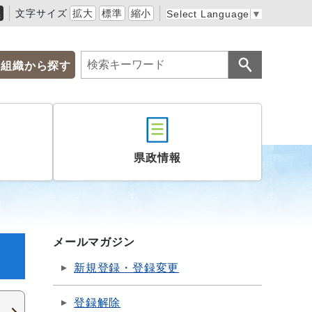
黒
文字サイズ
拡大
標準
縮小
Select Language
▼
組織から探す
県政情報
メールマガジン
新規登録・登録変更
登録解除