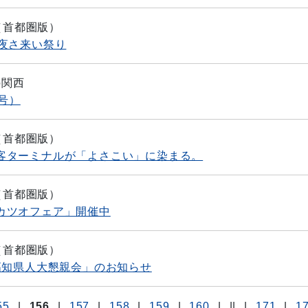
（首都圏版）
夜さ来い祭り
o関西
号）
（首都圏版）
客ターミナルが「よさこい」に染まる。
（首都圏版）
カツオフェア」開催中
（首都圏版）
高知県人大懇親会」のお知らせ
55
|
156
|
157
|
158
|
159
|
160
|
||
|
171
|
1