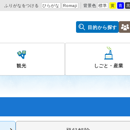
ふりがなをつける
ひらがな
Romaji
背景色
標準
黄
青
目的から探す
観光
しごと・産業