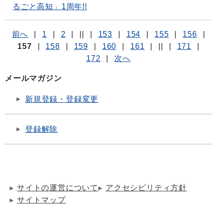
るごと高知」1周年!!
前へ
|
1
|
2
|
||
|
153
|
154
|
155
|
156
|
157
|
158
|
159
|
160
|
161
|
||
|
171
|
172
|
次へ
メールマガジン
新規登録・登録変更
登録解除
サイトの運営について
アクセシビリティ方針
サイトマップ