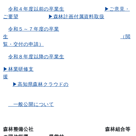
令和４年度以前の卒業生
▶ご意見・
ご要望
▶森林計画付属資料取扱
令和５～７年度の卒業
生
（閲
覧・交付の申請）
令和８年度以降の卒業生
▶林業研修支
援
▶高知県森林クラウドの
一般公開について
森林整備公社 森林組合等