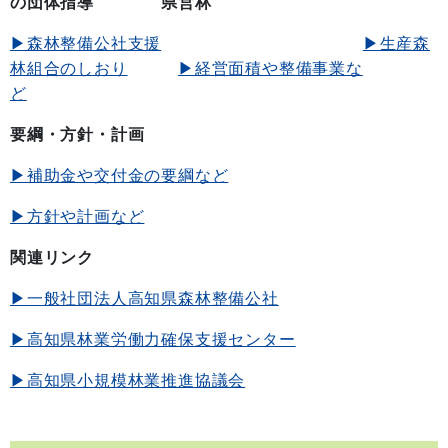
の団体指導
県営林
▶森林整備公社支援
▶生産森
林組合のしおり
▶経営面積や整備事業な
ど
要綱・方針・計画
▶補助金や交付金の要綱など
▶方針や計画など
関連リンク
▶一般社団法人高知県森林整備公社
▶高知県林業労働力確保支援センター
▶高知県小規模林業推進協議会