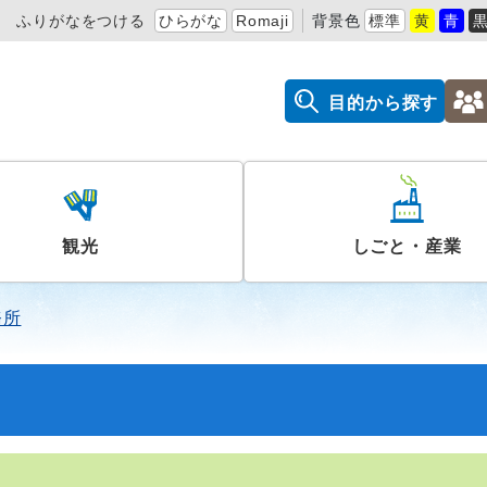
ふりがなをつける
ひらがな
Romaji
背景色
標準
黄
青
目的から探す
観光
しごと・産業
務所