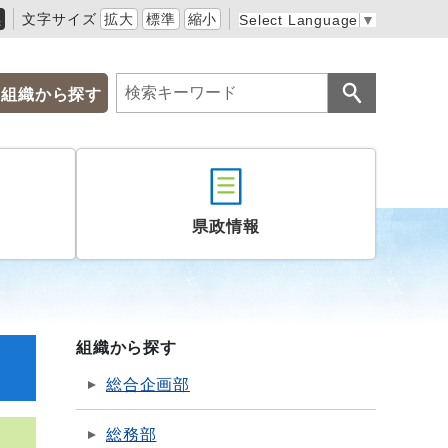
黒
文字サイズ
拡大
標準
縮小
Select Language
▼
組織から探す
県政情報
組織から探す
総合企画部
総務部