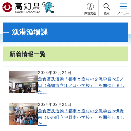
閲覧支援
検索
メニュー
漁港漁場課
新着情報一覧
2024年02月21日
魚食普及活動「都市と漁村の交流学習in江ノ
口（高知市立江ノ口小学校）」を開催しまし
た。
2024年02月21日
魚食普及活動「都市と漁村の交流学習in伊野
南（いの町立伊野南小学校）」を開催しまし
た。