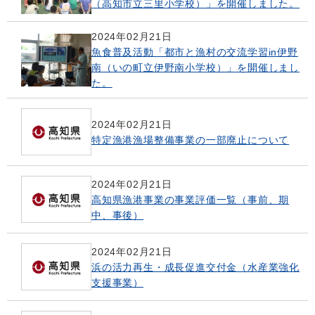
（高知市立三里小学校）」を開催しました。
2024年02月21日
魚食普及活動「都市と漁村の交流学習in伊野
南（いの町立伊野南小学校）」を開催しまし
た。
2024年02月21日
特定漁港漁場整備事業の一部廃止について
2024年02月21日
高知県漁港事業の事業評価一覧（事前、期
中、事後）
2024年02月21日
浜の活力再生・成長促進交付金（水産業強化
支援事業）