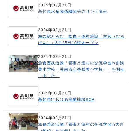
2024年02月21日
高知県水産関係機関等のリンク情報
2024年02月21日
海の駅とろむ 飲食・体験施設「室玄（むろ
げん）」8月25日10時オープン
2024年02月21日
魚食普及活動「都市と漁村の交流学習in香我
美小学校（香南市立香我美小学校）」を開催
しました。
2024年02月21日
高知県における漁業地域BCP
2024年02月21日
魚食普及活動「都市と漁村の交流学習in大月
小学校」を開催しました。