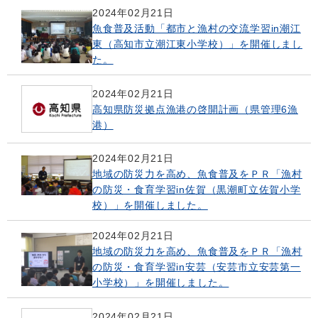
2024年02月21日
魚食普及活動「都市と漁村の交流学習in潮江
東（高知市立潮江東小学校）」を開催しまし
た。
2024年02月21日
高知県防災拠点漁港の啓開計画（県管理6漁
港）
2024年02月21日
地域の防災力を高め、魚食普及をＰＲ「漁村
の防災・食育学習in佐賀（黒潮町立佐賀小学
校）」を開催しました。
2024年02月21日
地域の防災力を高め、魚食普及をＰＲ「漁村
の防災・食育学習in安芸（安芸市立安芸第一
小学校）」を開催しました。
2024年02月21日