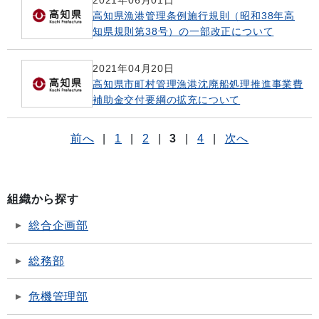
高知県漁港管理条例施行規則（昭和38年高
知県規則第38号）の一部改正について
2021年04月20日
高知県市町村管理漁港沈廃船処理推進事業費
補助金交付要綱の拡充について
前へ
|
1
|
2
|
3
|
4
|
次へ
組織から探す
総合企画部
総務部
危機管理部